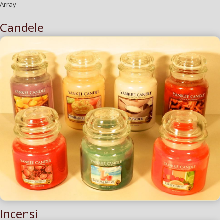
Array
Candele
Incensi