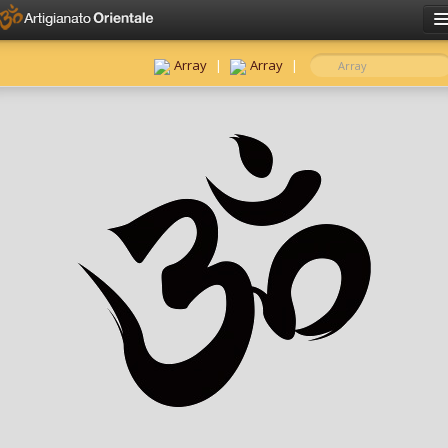
Click here to sign in
Have an account?
Sign in
Array
|
Array
|
Username
Password
Remember me?
Forgot password?