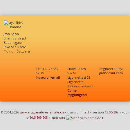
Jaya Shiva
Shambo s.a.g.l.
Sede legale:
Riva San Vitale
Ticino – Svizzera
Tel. +41 76 337
Show Room
engineered by:
67 36
Via M.
grandolini.com
Inviaci un'email
Ligornettesi 28
Ligornetto
Ticino – Svizzera
Come
raggiungerci
© 2004,2026
www.artigianato-orientale.ch
» users online
1
» version
13.05.30c
» your
ip
10.5.109.208
»
made with