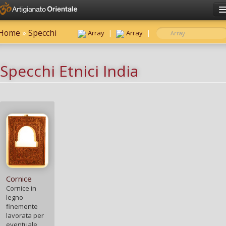
Click here to sign in
Home
»
Specchi
Have an account?
Sign in
Array
|
Array
|
Username
Specchi Etnici India
Password
Remember me?
Forgot password?
Cornice
Cornice in
legno
finemente
lavorata per
eventuale