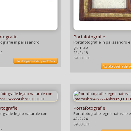
otografie
Portafotografie
tografie in palissandro
Portafotografie in palissandro e
giornale
HF
23x3x18
69,00 CHF
Vai alla pagina del prodotto »
Vai alla pagina del 
otografie
Portafotografie
tografie legno naturale con
Portafotografie legno naturale e 
42x2x24
69,00 CHF
HF