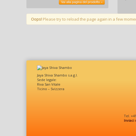
Vai alla pagina del prodotto »
Oops!
Please try to reload the page again in a few mome
Jaya Shiva Shambo s.a.g.l.
Sede legale:
Riva San Vitale
Ticino – Svizzera
Tel. +4
Inviaci