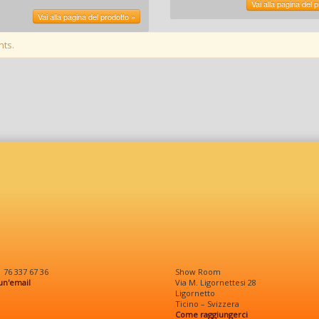
Vai alla pagina del 
Vai alla pagina del prodotto »
nts.
1 76 337 67 36
Show Room
 un'email
Via M. Ligornettesi 28
Ligornetto
Ticino – Svizzera
Come raggiungerci