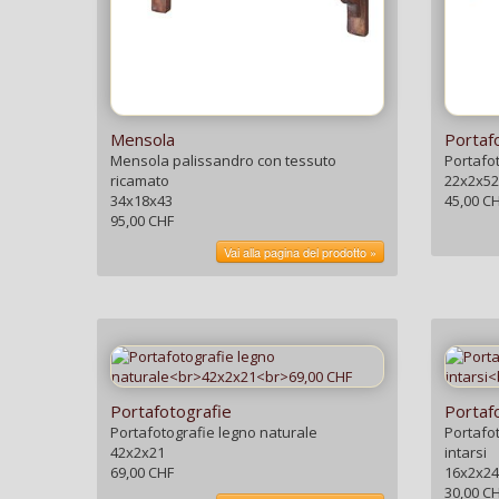
Mensola
Portaf
Mensola palissandro con tessuto
Portafo
ricamato
22x2x52
34x18x43
45,00 C
95,00 CHF
Vai alla pagina del prodotto »
Portafotografie
Portaf
Portafotografie legno naturale
Portafo
42x2x21
intarsi
69,00 CHF
16x2x24
30,00 C