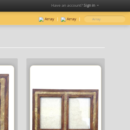
Have an account?
Sign in
Click here to sign in
Array
|
Array
|