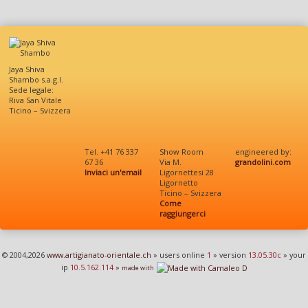
Jaya Shiva
Shambo s.a.g.l.
Sede legale:
Riva San Vitale
Ticino – Svizzera
Tel. +41 76 337
Show Room
engineered by:
67 36
Via M.
grandolini.com
Inviaci un'email
Ligornettesi 28
Ligornetto
Ticino – Svizzera
Come
raggiungerci
© 2004,2026
www.artigianato-orientale.ch
» users online
1
» version
13.05.30c
» your
ip
10.5.162.114
»
made with