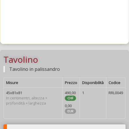
Tavolino
Tavolino in palissandro
Misure
Prezzo
Disponibilità
Codice
45x81x81
490,00
1
RRL0049
In centimentri, altezza ×
CHF
profondità × larghezza
0,00
EUR